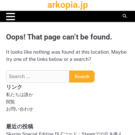
arkopia.jp
Skip
to
content
Oops! That page can’t be found.
It looks like nothing was found at this location. Maybe
try one of the links below or a search?
Search
for:
リンク
私たちは誰か
閲覧
お問い合わせ
最近の投稿
Skyrim Special Edition DLCコード：Steamでの引き換え、