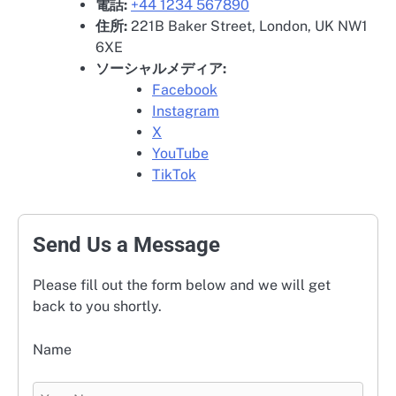
電話:
+44 1234 567890
住所:
221B Baker Street, London, UK NW1
6XE
ソーシャルメディア:
Facebook
Instagram
X
YouTube
TikTok
Send Us a Message
Please fill out the form below and we will get
back to you shortly.
Name