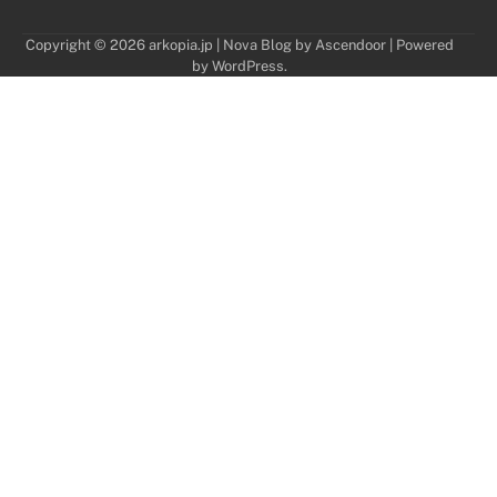
Copyright © 2026
arkopia.jp
| Nova Blog by
Ascendoor
| Powered
by
WordPress
.