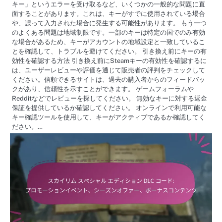
キー」というエラーを受け取るなど、いくつかの一般的な問題に直
面することがあります。これは、キーがすでに使用されている場合
や、誤って入力された場合に発生する可能性があります。 もう一つ
のよくある問題は地域制限です。一部のキーは特定の国でのみ有効
な場合があるため、キーがアカウントの地域設定と一致しているこ
とを確認して、トラブルを避けてください。 引き換え前にキーの有
効性を確認する方法 引き換え前にSteamキーの有効性を確認するに
は、ユーザーレビューや評価を通じて販売者の評判をチェックして
ください。信頼できるサイトは、過去の購入者からのフィードバッ
クがあり、信頼性を示すことができます。 ゲームフォーラムや
Redditなどでレビューを探してください。 無効なキーに対する返金
保証を提供しているか確認してください。 オンラインで利用可能な
キー確認ツールを使用して、キーがアクティブであるか確認してく
ださい。…