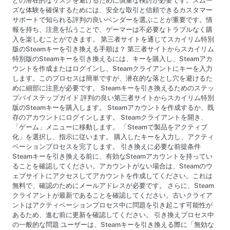
どの潜在的なリスクを避けるために慎重な検討が必要です。スムー
ズな体験を確保するためには、安全な取引と信頼できるカスタマー
サポートで知られる評判の良いベンダーを選ぶことが重要です。情
報を持ち、注意を払うことで、ゲーマーは不必要なトラブルなく購
入を楽しむことができます。 第三者サイトを通じてスカイリム特別
版のSteamキーを引き換える手順は？ 第三者サイトからスカイリム
特別版のSteamキーを引き換えるには、キーを購入し、Steamアカ
ウントを作成またはログインし、Steamクライアントにキーを入力
します。このプロセスは簡単ですが、潜在的な落とし穴を避けるた
めに細部に注意が必要です。 Steamキーを引き換えるためのステッ
プバイステップガイド 評判の良い第三者サイトからスカイリム特別
版のSteamキーを購入します。 Steamアカウントを作成するか、既
存のアカウントにログインします。 Steamクライアントを開き、
「ゲーム」メニューに移動します。 「Steamで製品をアクティブ
化」を選択し、指示に従います。 購入したキーを入力し、アクティ
ベーションプロセスを完了します。 引き換えに必要な前提条件
Steamキーを引き換える前に、有効なSteamアカウントを持ってい
ることを確認してください。アカウントがない場合は、Steamのウ
ェブサイトにアクセスしてアカウントを作成してください。これは
無料で、確認のためにメールアドレスが必要です。 さらに、Steam
クライアントが最新であることを確認してください。古いクライア
ントはアクティベーションプロセス中に問題を引き起こす可能性が
あるため、進む前に更新を確認してください。 引き換えプロセス中
の一般的な問題 ユーザーは、Steamキーを引き換える際に「無効な