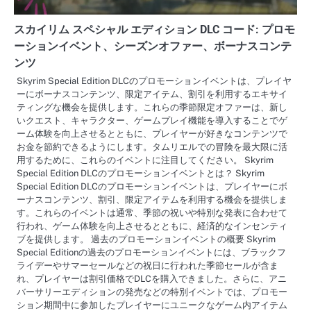
スカイリム スペシャル エディション DLC コード: プロモ
ーションイベント、シーズンオファー、ボーナスコンテ
ンツ
Skyrim Special Edition DLCのプロモーションイベントは、プレイヤ
ーにボーナスコンテンツ、限定アイテム、割引を利用するエキサイ
ティングな機会を提供します。これらの季節限定オファーは、新し
いクエスト、キャラクター、ゲームプレイ機能を導入することでゲ
ーム体験を向上させるとともに、プレイヤーが好きなコンテンツで
お金を節約できるようにします。タムリエルでの冒険を最大限に活
用するために、これらのイベントに注目してください。 Skyrim
Special Edition DLCのプロモーションイベントとは？ Skyrim
Special Edition DLCのプロモーションイベントは、プレイヤーにボ
ーナスコンテンツ、割引、限定アイテムを利用する機会を提供しま
す。これらのイベントは通常、季節の祝いや特別な発表に合わせて
行われ、ゲーム体験を向上させるとともに、経済的なインセンティ
ブを提供します。 過去のプロモーションイベントの概要 Skyrim
Special Editionの過去のプロモーションイベントには、ブラックフ
ライデーやサマーセールなどの祝日に行われた季節セールが含ま
れ、プレイヤーは割引価格でDLCを購入できました。さらに、アニ
バーサリーエディションの発売などの特別イベントでは、プロモー
ション期間中に参加したプレイヤーにユニークなゲーム内アイテム