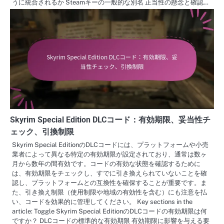
うに統合されるか Steamキーの一般的な別名 正当性の懸念と確認…
Skyrim Special Edition DLCコード：有効期限、妥当性チ
ェック、引換制限
Skyrim Special EditionのDLCコードには、プラットフォームや小売
業者によって異なる特定の有効期限が設定されており、通常は数ヶ
月から数年の間有効です。コードの有効な状態を確認するために
は、有効期限をチェックし、すでに引き換えられていないことを確
認し、プラットフォームとの互換性を確保することが重要です。ま
た、引き換え制限（使用制限や地域の有効性を含む）にも注意を払
い、コードを効果的に管理してください。 Key sections in the
article: Toggle Skyrim Special EditionのDLCコードの有効期限は何
ですか？ DLCコードの標準的な有効期限 有効期限に影響を与える要